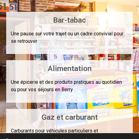
Bar-tabac
Une pause sur votre trajet ou un cadre convivial pour
se retrouver
Alimentation
Une épicerie et des produits pratiques au quotidien
ou pour vos séjours en Berry
Gaz et carburant
Carburants pour véhicules particuliers et
professionnels, bouteilles de gaz toutes marques