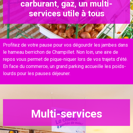
carburant, gaz, un multi-
services utile à tous
Profitez de votre pause pour vos dégourdir les jambes dans
le hameau berrichon de Champillet. Non loin, une aire de
repos vous permet de pique-niquer lors de vos trajets d’été.
En face du commerce, un grand parking accueille les poids-
lourds pour les pauses déjeuner.
Multi-services