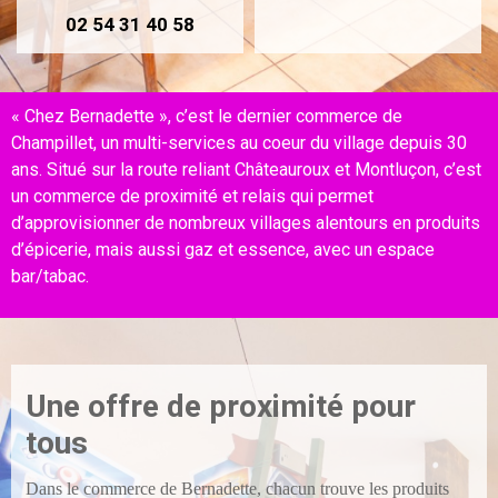
02 54 31 40 58
« Chez Bernadette », c’est le dernier commerce de
Champillet, un multi-services au coeur du village depuis 30
ans. Situé sur la route reliant Châteauroux et Montluçon, c’est
un commerce de proximité et relais qui permet
d’approvisionner de nombreux villages alentours en produits
d’épicerie, mais aussi gaz et essence, avec un espace
bar/tabac.
Une offre de proximité pour
tous
Dans le commerce de Bernadette, chacun trouve les produits